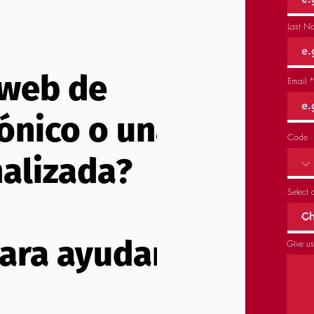
Last N
 web de
Email
ónico o una
Code
nalizada?
Select 
ara ayudarte!
Give us