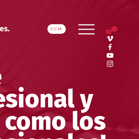
es.
🇪🇸 ES
e
esional y
 como los