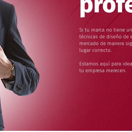
prof
Si tu marca no tiene u
técnicas de diseño de e
mercado de manera sign
lugar correcto.
Estamos aquí para idear
tu empresa merecen.