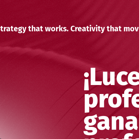
trategy that works. Creativity that mov
¡Luc
prof
gana