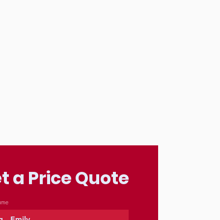
t a Price Quote
Name