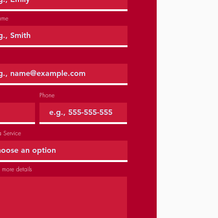
ame
Phone
a Service
 more details